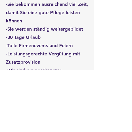
-Sie bekommen ausreichend viel Zeit,
damit Sie eine gute Pflege leisten
können
-Sie werden ständig weitergebildet
-30 Tage Urlaub
-Tolle Firmenevents und Feiern
-Leistungsgerechte Vergütung mit
Zusatzprovision
-Wir sind ein anerkannter
Ausbildungsbetrieb und legen hohen
Wert auf eine qualitativ hochwertige
Ausbildung
-Sie bekommen bei uns nach
Absprache eine Chance zu
Weiterbildung