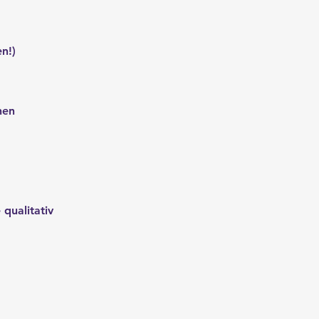
n!)
nen
qualitativ