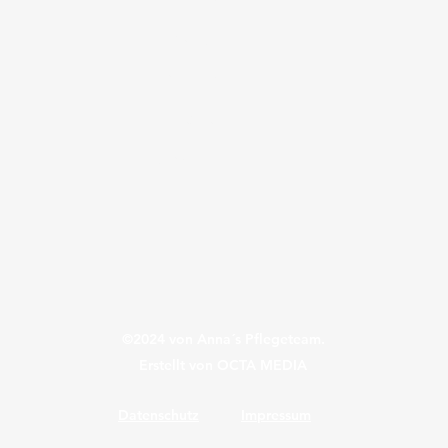
Leistungen
Über uns
Kontakt
Jobs
©2024 von Anna´s Pflegeteam.
Erstellt von OCTA MEDIA
Datenschutz
Impressum