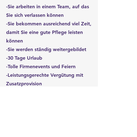
-Sie arbeiten in einem Team, auf das
Sie sich verlassen können
-Sie bekommen ausreichend viel Zeit,
damit Sie eine gute Pflege leisten
können
-Sie werden ständig weitergebildet
-30 Tage Urlaub
-Tolle Firmenevents und Feiern
-Leistungsgerechte Vergütung mit
Zusatzprovision
-Wir sind ein anerkannter
Ausbildungsbetrieb und legen hohen
Wert auf eine qualitativ hochwertige
Ausbildung
-Sie bekommen bei uns nach
Absprache eine Chance zu