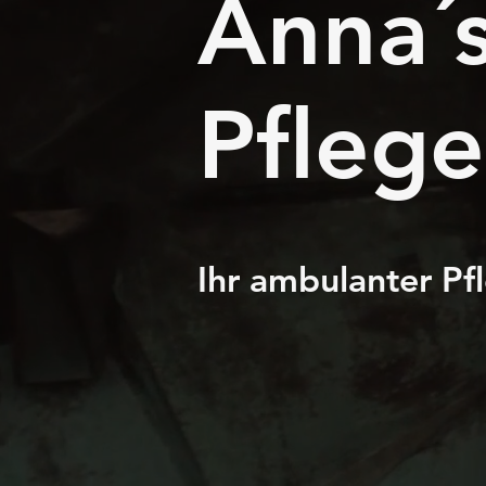
Anna´
Pfleg
Ihr ambulanter Pf