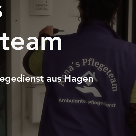
s
eteam
legedienst aus Hagen